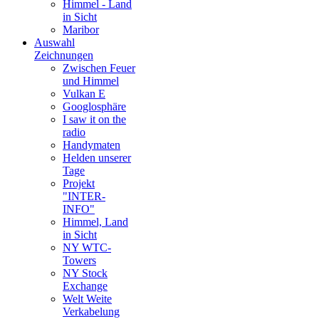
Himmel - Land
in Sicht
Maribor
Auswahl
Zeichnungen
Zwischen Feuer
und Himmel
Vulkan E
Googlosphäre
I saw it on the
radio
Handymaten
Helden unserer
Tage
Projekt
"INTER-
INFO"
Himmel, Land
in Sicht
NY WTC-
Towers
NY Stock
Exchange
Welt Weite
Verkabelung