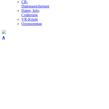
CR-
Datenspeicherung
Daten, Info,
Codierung
VR-Köpfe
Ozonsonntag
∧