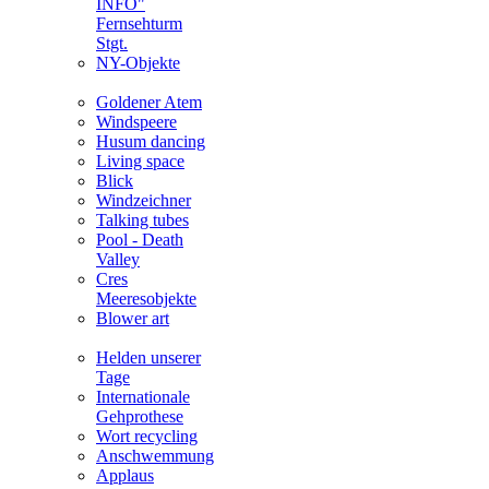
INFO"
Fernsehturm
Stgt.
NY-Objekte
Goldener Atem
Windspeere
Husum dancing
Living space
Blick
Windzeichner
Talking tubes
Pool - Death
Valley
Cres
Meeresobjekte
Blower art
Helden unserer
Tage
Internationale
Gehprothese
Wort recycling
Anschwemmung
Applaus