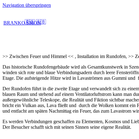
Navigation überspringen
🇩🇪
🇬🇧
BRANKO ŠMON
>> Zwischen Feuer und Himmel << , Installation im Rundofen, >> Z
Das historische Rundofengebäude wird als Gesamtkunstwerk in Szene g
winden sich rote und blaue Verbindungsadern durch leere Fensteröffn
Etage. Die aufsteigende Hitze wird in Lavaströmen aus Gummi und
Der Rundofen führt in die zweite Etage und verwandelt sich zu ein
blauen Raum und stehend auf einem Ventilatorluftstrom kann man du
außergewöhnliche Teleskope, die Realität und Fiktion sichtbar mac
bricht ein Vulkan aus, Lava fließt und durch die Wolken kommt ein F
und entfacht am späten Nachmittag ein Feuer, das zum Lavastrom wir
Es werden Verbindungen geschaffen zu Elementen, Kosmos und Lieb
Der Besucher schafft sich mit seinen Sinnen seine eigene Realität.