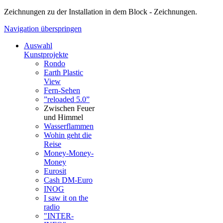
Zeichnungen zu der Installation in dem Block - Zeichnungen.
Navigation überspringen
Auswahl
Kunstprojekte
Rondo
Earth Plastic
View
Fern-Sehen
”reloaded 5.0”
Zwischen Feuer
und Himmel
Wasserflammen
Wohin geht die
Reise
Money-Money-
Money
Eurosit
Cash DM-Euro
INOG
I saw it on the
radio
"INTER-