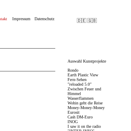
takt
Impressum
Datenschutz
🇩🇪
🇬🇧
Navigation
Auswahl Kunstprojekte
überspringen
Rondo
Earth Plastic View
Fern-Sehen
”reloaded 5.0”
Zwischen Feuer und
Himmel
Wasserflammen
Wohin geht die Reise
Money-Money-Money
Eurosit
Cash DM-Euro
INOG
I saw it on the radio