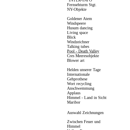
"INTER-INFO"
Fernsehturm Stgt.
NY-Objekte
Goldener Atem
Windspeere
Husum dancing
Living space
Blick
Windzeichner
Talking tubes
Pool - Death Valley
Cres Meeresobjekte
Blower art
Helden unserer Tage
Internationale
Gehprothese
Wort recycling
Anschwemmung
Applaus
Himmel - Land in Sicht
Maribor
Auswahl Zeichnungen
Zwischen Feuer und
Himmel