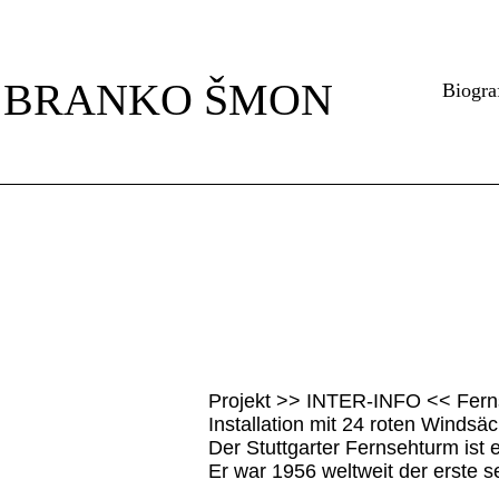
Navigation
überspringen
BRANKO ŠMON
Biogra
Projekt >> INTER-INFO << Ferns
Installation mit 24 roten Windsä
Der Stuttgarter Fernsehturm ist
Er war 1956 weltweit der erste se