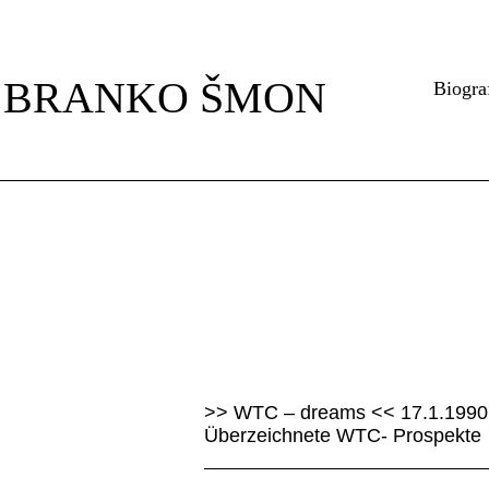
Navigation
überspringen
BRANKO ŠMON
Biogra
>> WTC – dreams << 17.1.1990
Überzeichnete WTC- Prospekte